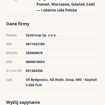
Poznań, Warszawa, Gdańsk, Łódź
— i zdalnie cała Polska
Dane firmy
Nazwa
SysGroup Sp. z o.o.
NIP
9671432180
REGON
385069878
KRS
0000819054
D-U-N-S®
851384356
Sąd
SR Bydgoszcz, XII Wydz. Gosp. KRS · Kapitał:
5.000 PLN
Wyślij zapytanie