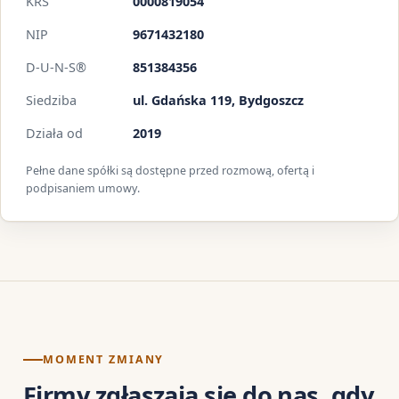
KRS
0000819054
NIP
9671432180
D-U-N-S®
851384356
Siedziba
ul. Gdańska 119, Bydgoszcz
Działa od
2019
Pełne dane spółki są dostępne przed rozmową, ofertą i
podpisaniem umowy.
MOMENT ZMIANY
Firmy zgłaszają się do nas, gdy