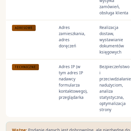
wysyłka
zamówień,
obsługa klienta
Adres
Realizacja
ADRESOWE
zamieszkania,
dostaw,
adres
wystawianie
doręczeń
dokumentów
księgowych
Adres IP (w
Bezpieczeństwo
TECHNICZNE
tym adres IP
i
nadawcy
przeciwdziałanie
formularza
nadużyciom,
kontaktowego),
analiza
przeglądarka
statystyczna,
optymalizacja
strony
Ważne:
Podanie danych jest dobrowolne, ale niezbędne do